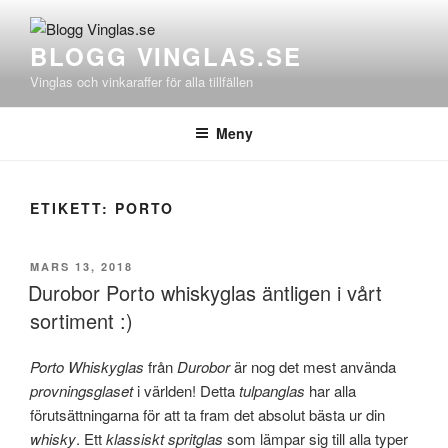
Hoppa
till
BLOGG VINGLAS.SE
innehåll
Vinglas och vinkaraffer för alla tillfällen
Meny
ETIKETT:
PORTO
PUBLICERAT
MARS 13, 2018
Durobor Porto whiskyglas äntligen i vårt
sortiment :)
Porto Whiskyglas
från
Durobor
är nog det mest använda
provningsglaset
i världen! Detta
tulpanglas
har alla
förutsättningarna för att ta fram det absolut bästa ur din
whisky
. Ett
klassiskt spritglas
som lämpar sig till alla typer