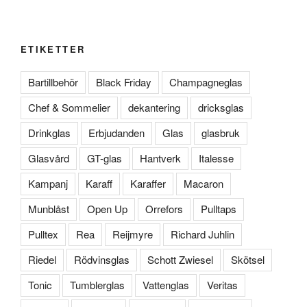
ETIKETTER
Bartillbehör
Black Friday
Champagneglas
Chef & Sommelier
dekantering
dricksglas
Drinkglas
Erbjudanden
Glas
glasbruk
Glasvård
GT-glas
Hantverk
Italesse
Kampanj
Karaff
Karaffer
Macaron
Munblåst
Open Up
Orrefors
Pulltaps
Pulltex
Rea
Reijmyre
Richard Juhlin
Riedel
Rödvinsglas
Schott Zwiesel
Skötsel
Tonic
Tumblerglas
Vattenglas
Veritas