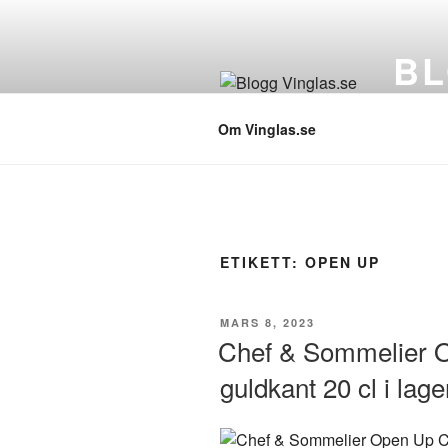
Hoppa
till
BL
innehåll
Vinglas 
Om Vinglas.se
ETIKETT:
OPEN UP
PUBLICERAT
MARS 8, 2023
Chef & Sommelier 
guldkant 20 cl i lage