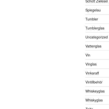
Schott Zwiesel
Spiegelau
Tumbler
Tumblerglas
Uncategorized
Vattenglas
Vin
Vinglas
Vinkaraff
Vintillbehör
Whiskeyglas
Whiskyglas
Zalto