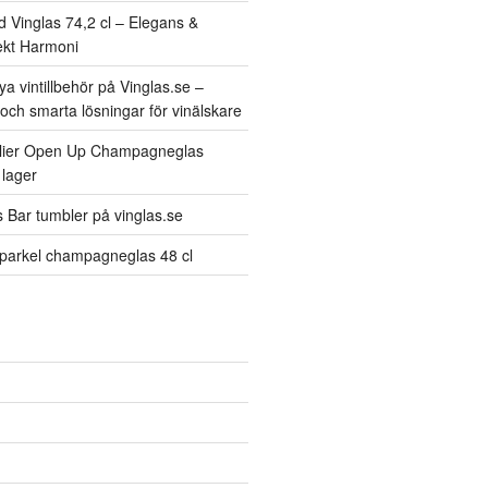
d Vinglas 74,2 cl – Elegans &
fekt Harmoni
a vintillbehör på Vinglas.se –
och smarta lösningar för vinälskare
ier Open Up Champagneglas
 lager
 Bar tumbler på vinglas.se
Sparkel champagneglas 48 cl