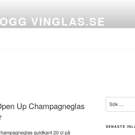
OGG VINGLAS.SE
och vinkaraffer för alla tillfällen
Sök
Open Up Champagneglas
efter:
r
SENASTE IN