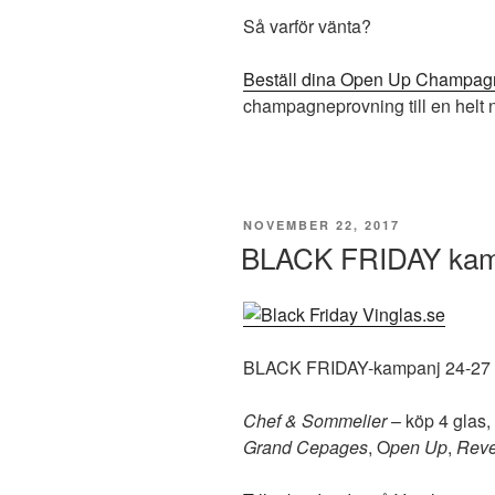
Så varför vänta?
Beställ dina Open Up Champag
champagneprovning till en helt n
PUBLICERAT
NOVEMBER 22, 2017
BLACK FRIDAY kamp
BLACK FRIDAY-kampanj 24-27 n
Chef & Sommelier
– köp 4 glas, b
Grand Cepages
, O
pen Up
,
Reve