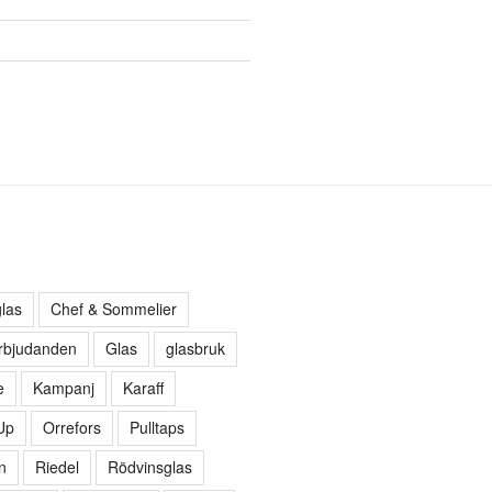
las
Chef & Sommelier
rbjudanden
Glas
glasbruk
e
Kampanj
Karaff
Up
Orrefors
Pulltaps
n
Riedel
Rödvinsglas