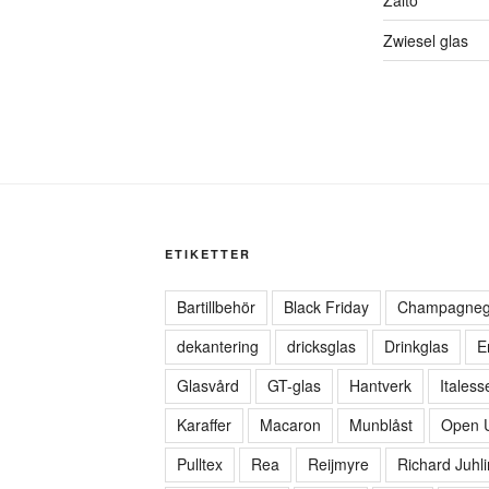
Zwiesel glas
ETIKETTER
Bartillbehör
Black Friday
Champagneg
dekantering
dricksglas
Drinkglas
E
Glasvård
GT-glas
Hantverk
Italess
Karaffer
Macaron
Munblåst
Open 
Pulltex
Rea
Reijmyre
Richard Juhli