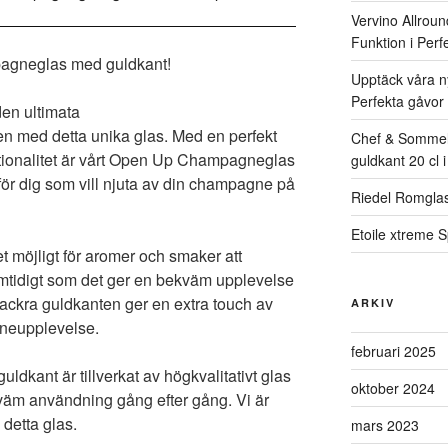
Vervino Allroun
Funktion i Per
agneglas med guldkant!
Upptäck våra ny
Perfekta gåvor 
den ultimata
 med detta unika glas. Med en perfekt
Chef & Sommel
tionalitet är vårt Open Up Champagneglas
guldkant 20 cl i
för dig som vill njuta av din champagne på
Riedel Romglas
Etoile xtreme 
t möjligt för aromer och smaker att
samtidigt som det ger en bekväm upplevelse
 vackra guldkanten ger en extra touch av
ARKIV
gneupplevelse.
februari 2025
ant är tillverkat av högkvalitativt glas
oktober 2024
ekväm användning gång efter gång. Vi är
 detta glas.
mars 2023