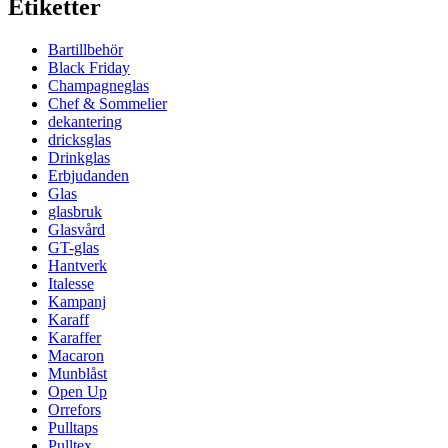
Etiketter
Bartillbehör
Black Friday
Champagneglas
Chef & Sommelier
dekantering
dricksglas
Drinkglas
Erbjudanden
Glas
glasbruk
Glasvård
GT-glas
Hantverk
Italesse
Kampanj
Karaff
Karaffer
Macaron
Munblåst
Open Up
Orrefors
Pulltaps
Pulltex