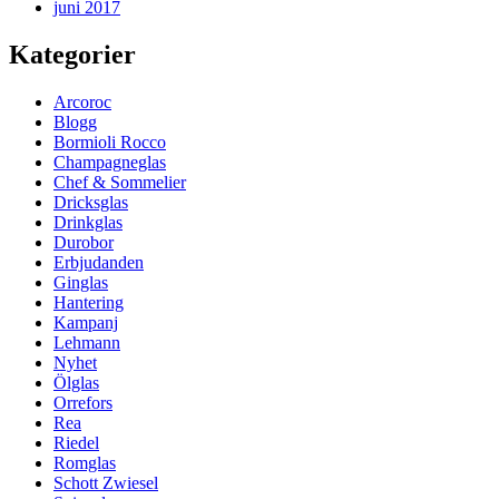
juni 2017
Kategorier
Arcoroc
Blogg
Bormioli Rocco
Champagneglas
Chef & Sommelier
Dricksglas
Drinkglas
Durobor
Erbjudanden
Ginglas
Hantering
Kampanj
Lehmann
Nyhet
Ölglas
Orrefors
Rea
Riedel
Romglas
Schott Zwiesel