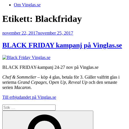
Om Vinglas.se
Etikett:
Blackfriday
Publicerat
november 22, 2017
november 25, 2017
BLACK FRIDAY kampanj på Vinglas.se
BLACK FRIDAY-kampanj 24-27 nov på Vinglas.se
Chef & Sommelier
– köp 4 glas, betala för 3. Gäller valfritt glas i
serierna
Grand Cepages
, O
pen Up
,
Reveal Up
och den senaste
serien
Macaron
.
Till erbjudandet på Vinglas.se
Sök
efter:
Sök