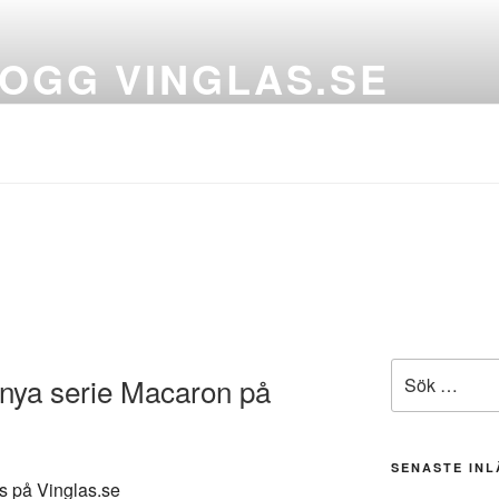
OGG VINGLAS.SE
och vinkaraffer för alla tillfällen
Sök
nya serie Macaron på
efter:
SENASTE IN