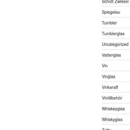
Schott Zwiesel
Spiegelau
Tumbler
Tumblerglas
Uncategorized
Vattenglas
Vin
Vinglas
Vinkaraff
Vintillbehör
Whiskeyglas
Whiskyglas
Zalto