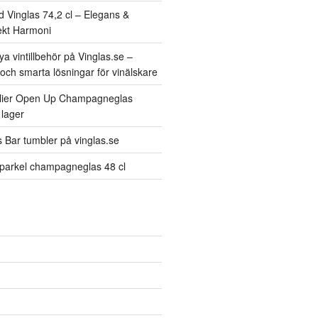
d Vinglas 74,2 cl – Elegans &
fekt Harmoni
a vintillbehör på Vinglas.se –
och smarta lösningar för vinälskare
ier Open Up Champagneglas
 lager
 Bar tumbler på vinglas.se
Sparkel champagneglas 48 cl