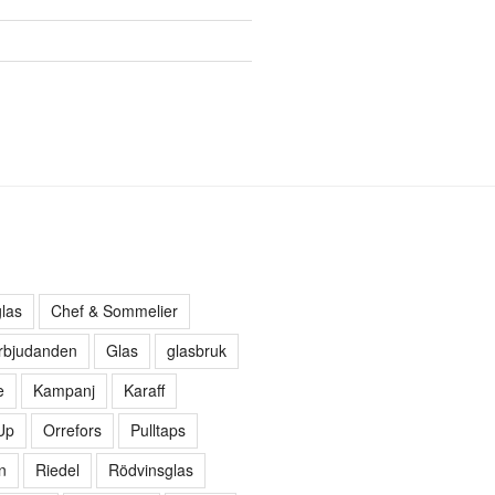
las
Chef & Sommelier
rbjudanden
Glas
glasbruk
e
Kampanj
Karaff
Up
Orrefors
Pulltaps
n
Riedel
Rödvinsglas