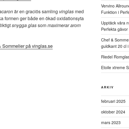
Vervino Allroun
acaron
är en graciös samling
vinglas
med
Funktion i Per
ika formen ger både en ökad oxidationsyta
Upptäck våra ny
iktigt
snygga glas
som
maximerar arom
Perfekta gåvor 
Chef & Sommel
& Sommelier på vinglas.se
guldkant 20 cl i
Riedel Romglas
Etoile xtreme 
ARKIV
februari 2025
oktober 2024
mars 2023