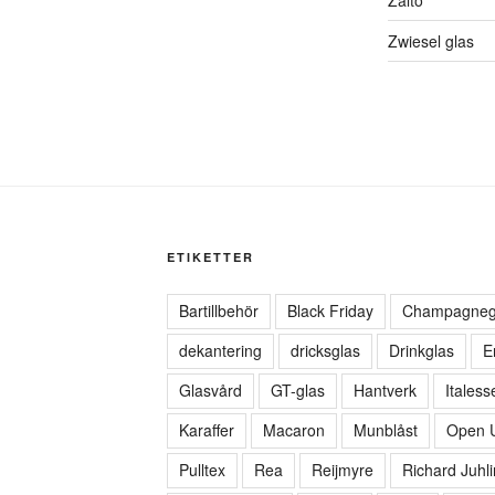
Zwiesel glas
ETIKETTER
Bartillbehör
Black Friday
Champagneg
dekantering
dricksglas
Drinkglas
E
Glasvård
GT-glas
Hantverk
Italess
Karaffer
Macaron
Munblåst
Open 
Pulltex
Rea
Reijmyre
Richard Juhli