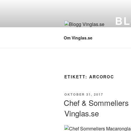
Hoppa
till
BL
innehåll
Vinglas 
Om Vinglas.se
ETIKETT:
ARCOROC
PUBLICERAT
OKTOBER 31, 2017
Chef & Sommeliers 
Vinglas.se