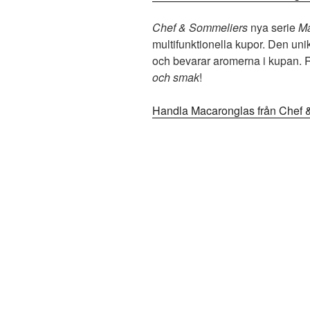
Chef & Sommeliers
nya serie
M
multifunktionella kupor. Den un
och bevarar aromerna i kupan. R
och smak
!
Handla Macaronglas från Chef 