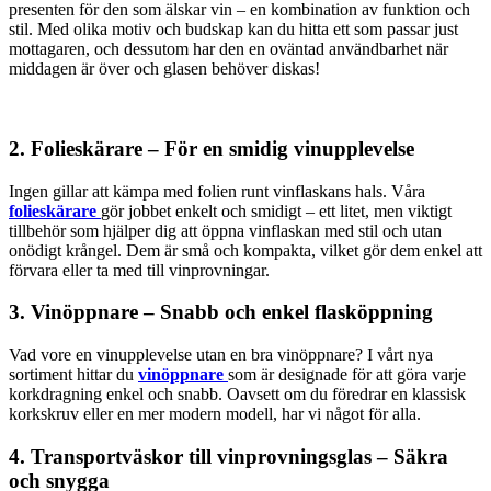
presenten för den som älskar vin – en kombination av funktion och
stil. Med olika motiv och budskap kan du hitta ett som passar just
mottagaren, och dessutom har den en oväntad användbarhet när
middagen är över och glasen behöver diskas!
2.
Folieskärare – För en smidig vinupplevelse
Ingen gillar att kämpa med folien runt vinflaskans hals. Våra
folieskärare
gör jobbet enkelt och smidigt – ett litet, men viktigt
tillbehör som hjälper dig att öppna vinflaskan med stil och utan
onödigt krångel. Dem är små och kompakta, vilket gör dem enkel att
förvara eller ta med till vinprovningar.
3.
Vinöppnare – Snabb och enkel flasköppning
Vad vore en vinupplevelse utan en bra vinöppnare? I vårt nya
sortiment hittar du
vinöppnare
som är designade för att göra varje
korkdragning enkel och snabb. Oavsett om du föredrar en klassisk
korkskruv eller en mer modern modell, har vi något för alla.
4.
Transportväskor till vinprovningsglas – Säkra
och snygga