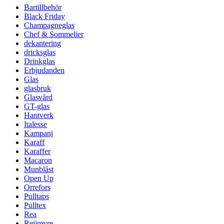
Bartillbehör
Black Friday
Champagneglas
Chef & Sommelier
dekantering
dricksglas
Drinkglas
Erbjudanden
Glas
glasbruk
Glasvård
GT-glas
Hantverk
Italesse
Kampanj
Karaff
Karaffer
Macaron
Munblåst
Open Up
Orrefors
Pulltaps
Pulltex
Rea
Reijmyre