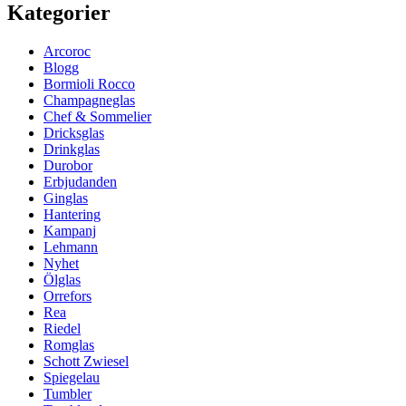
Kategorier
Arcoroc
Blogg
Bormioli Rocco
Champagneglas
Chef & Sommelier
Dricksglas
Drinkglas
Durobor
Erbjudanden
Ginglas
Hantering
Kampanj
Lehmann
Nyhet
Ölglas
Orrefors
Rea
Riedel
Romglas
Schott Zwiesel
Spiegelau
Tumbler