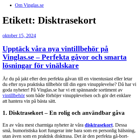
Om Vinglas.se
Etikett:
Disktrasekort
Publicerat
oktober 15, 2024
Upptäck våra nya vintillbehör på
Vinglas.se – Perfekta gåvor och smarta
lösningar för vinälskare
Är du på jakt efter den perfekta gåvan till en vinentusiast eller letar
du efter nya praktiska tillbehör till din egen vinupplevelse? Då har vi
goda nyheter! På Vinglas.se har vi ett spännande sortiment av
vintillbehör
som både förhöjer vinupplevelsen och gör det enklare
att hantera vin på bästa sätt.
1.
Disktrasekort – En rolig och användbar gåva
En av våra mest charmiga nyheter är våra
disktrasekort
. Dessa
små, humoristiska kort fungerar inte bara som en personlig hälsning,
utan även som en praktisk disktrasa. Det är den perfekta gå-bort-